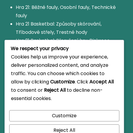
Hra 21: Běžné fauly, Osobní fauly, Technické
fauly
Hra 21 Basketbal: Způsoby skórování,
Tříbodové střely, Trestné hody
Hra 21 Basketbal: Přerušení hry, Diskrece
We respect your privacy
rozhodčího, Chování hráčů
Cookies help us improve your experience,
Hra 21: Variace pravidel faulů, Místní úpravy,
deliver personalized content, and analyze
Neformální hra
traffic. You can choose which cookies to
Hra 21 Basketbal: Metody vedení skóre,
allow by clicking
Customize
. Click
Accept All
Oficiální skóre, Statistiky hráčů
to consent or
Reject All
to decline non-
essential cookies.
Customize
© Copyright 2026
krutor.cz
.
Travel Monster by
WP
Travel Engine.
Powered by
WordPress
.
Reject All