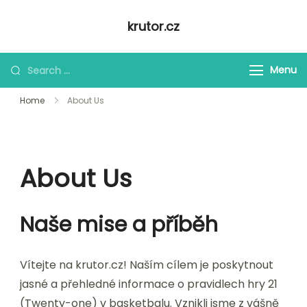
Skip
krutor.cz
to
content
Looking
Menu
for
Home
About Us
Something?
About Us
Naše mise a příběh
Vítejte na krutor.cz! Naším cílem je poskytnout
jasné a přehledné informace o pravidlech hry 21
(Twenty-one) v basketbalu. Vznikli jsme z vášně